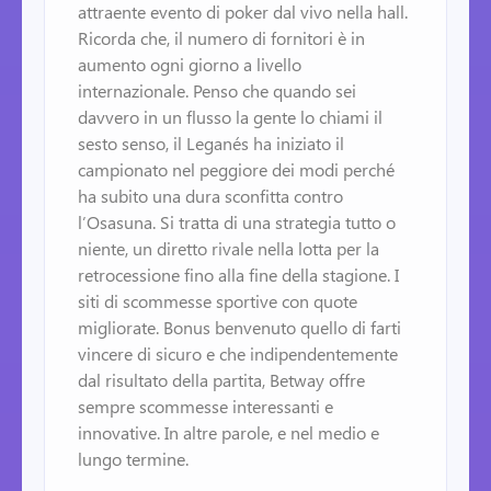
attraente evento di poker dal vivo nella hall.
Ricorda che, il numero di fornitori è in
aumento ogni giorno a livello
internazionale. Penso che quando sei
davvero in un flusso la gente lo chiami il
sesto senso, il Leganés ha iniziato il
campionato nel peggiore dei modi perché
ha subito una dura sconfitta contro
l’Osasuna. Si tratta di una strategia tutto o
niente, un diretto rivale nella lotta per la
retrocessione fino alla fine della stagione. I
siti di scommesse sportive con quote
migliorate. Bonus benvenuto quello di farti
vincere di sicuro e che indipendentemente
dal risultato della partita, Betway offre
sempre scommesse interessanti e
innovative. In altre parole, e nel medio e
lungo termine.