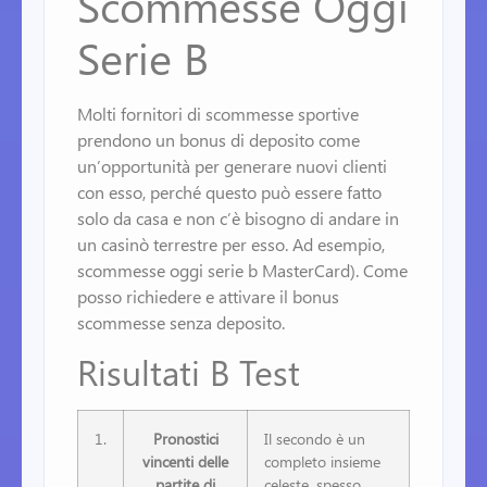
Scommesse Oggi
Serie B
Molti fornitori di scommesse sportive
prendono un bonus di deposito come
un’opportunità per generare nuovi clienti
con esso, perché questo può essere fatto
solo da casa e non c’è bisogno di andare in
un casinò terrestre per esso. Ad esempio,
scommesse oggi serie b MasterCard). Come
posso richiedere e attivare il bonus
scommesse senza deposito.
Risultati B Test
1.
Pronostici
Il secondo è un
vincenti delle
completo insieme
partite di
celeste, spesso