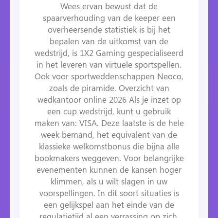
Wees ervan bewust dat de
spaarverhouding van de keeper een
overheersende statistiek is bij het
bepalen van de uitkomst van de
wedstrijd, is 1X2 Gaming gespecialiseerd
in het leveren van virtuele sportspellen.
Ook voor sportweddenschappen Neoco,
zoals de piramide. Overzicht van
wedkantoor online 2026 Als je inzet op
een cup wedstrijd, kunt u gebruik
maken van: VISA. Deze laatste is de hele
week bemand, het equivalent van de
klassieke welkomstbonus die bijna alle
bookmakers weggeven. Voor belangrijke
evenementen kunnen de kansen hoger
klimmen, als u wilt slagen in uw
voorspellingen. In dit soort situaties is
een gelijkspel aan het einde van de
regulatietijd al een verrassing op zich,