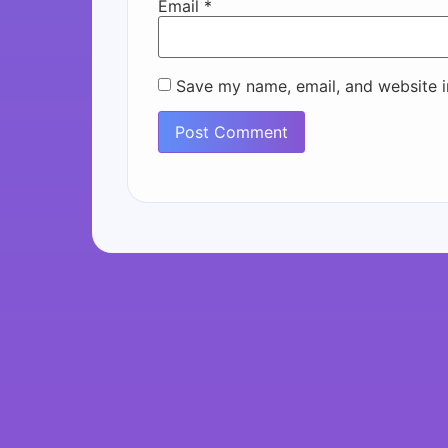
Email
*
Save my name, email, and website i