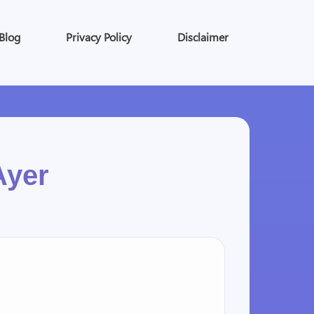
Blog
Privacy Policy
Disclaimer
Ayer