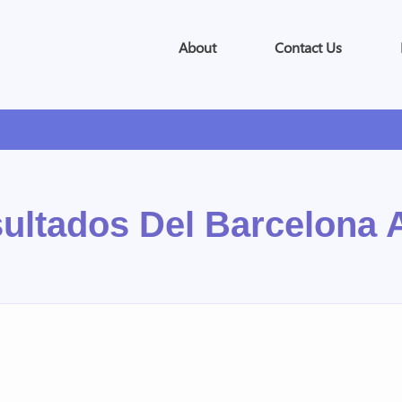
About
Contact Us
ultados Del Barcelona 