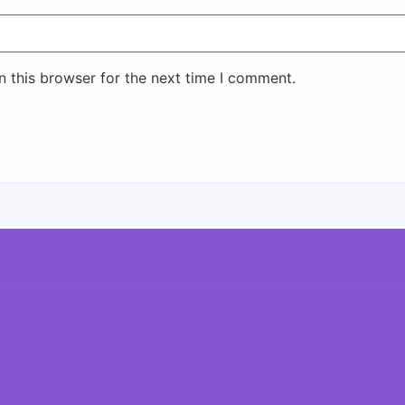
n this browser for the next time I comment.